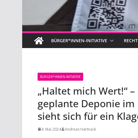
BÜRGER*INNEN-INITIATIVE
RECHT
BÜRGER*INNEN-INITIATIVE
„Haltet mich Wert!“ –
geplante Deponie im I
sieht sich für ein Kla
4. Mai 2024
Andreas Hartnack