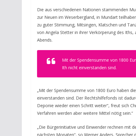
Die aus verschiedenen Nationen stammenden Musi
zur Neuen im Weserbergland, in Mundart teilhaben.
zu guter Stimmung, Mitsingen, Klatschen und Tanze
von Angela Stetter in ihrer Verkörperung des Iths, 
Abends.
Mit der Spendensumme von 1800 Euro 
Ith nicht einverstanden sind.
„Mit der Spendensumme von 1800 Euro haben die Gä
einverstanden sind. Der Rechtshilfefonds ist dad
Deponie wieder einen Schritt weiter“, freut sich C
Verfahren werden aber weitere Mittel nötig sein.“
„Die Bürgerinitiative und Einwender rechnen mit
nächsten Monaten“, so Werner Anders, Sprecher d