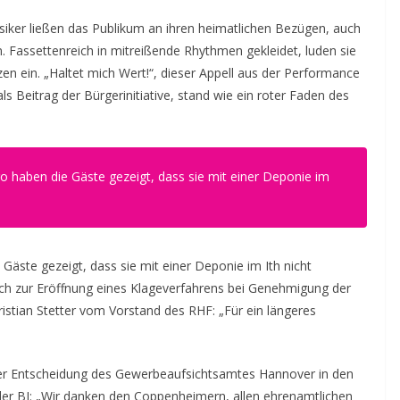
ker ließen das Publikum an ihren heimatlichen Bezügen, auch
 Fassettenreich in mitreißende Rhythmen gekleidet, luden sie
n ein. „Haltet mich Wert!“, dieser Appell aus der Performance
als Beitrag der Bürgerinitiative, stand wie ein roter Faden des
haben die Gäste gezeigt, dass sie mit einer Deponie im
ste gezeigt, dass sie mit einer Deponie im Ith nicht
urch zur Eröffnung eines Klageverfahrens bei Genehmigung der
hristian Stetter vom Vorstand des RHF: „Für ein längeres
 der Entscheidung des Gewerbeaufsichtsamtes Hannover in den
er BI: „Wir danken den Coppenheimern, allen ehrenamtlichen